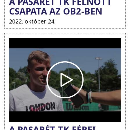
A PASARÉT TK FELNŐTT
CSAPATA AZ OB2-BEN
2022. október 24.
A PASARÉT TK FÉRFI