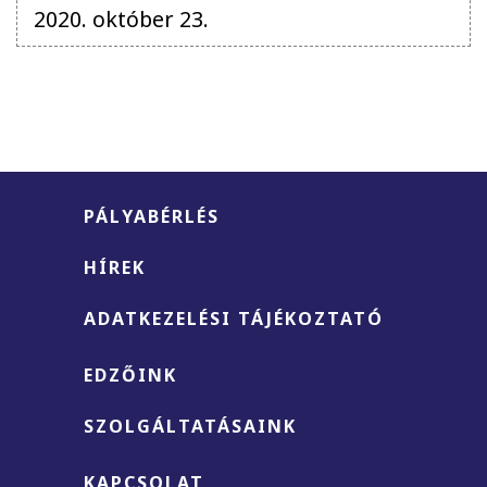
KLUBRENDSZER, FIZETÉS
2020. október 23.
PÁLYABÉRLÉS
HÍREK
ADATKEZELÉSI TÁJÉKOZTATÓ
EDZŐINK
SZOLGÁLTATÁSAINK
KAPCSOLAT