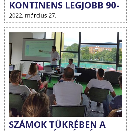
KONTINENS LEGJOBB 90-
ESE!
2022. március 27.
SZÁMOK TÜKRÉBEN A