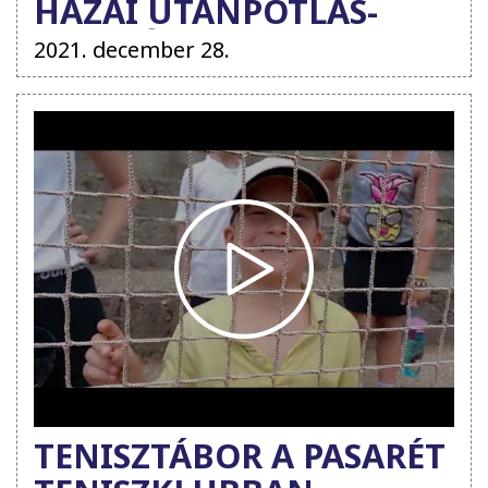
HAZAI UTÁNPÓTLÁS-
NEVELÉS
2021. december 28.
TENISZTÁBOR A PASARÉT