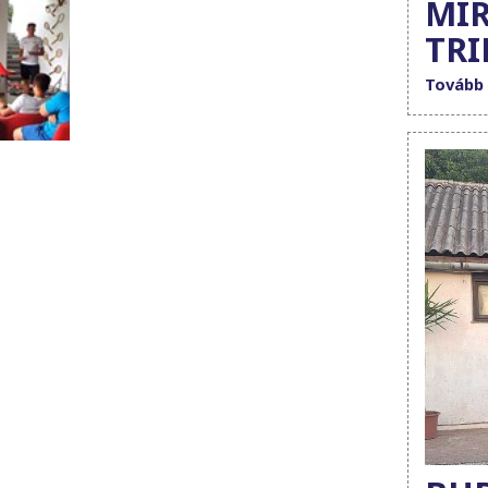
MIR
TRI
Tovább