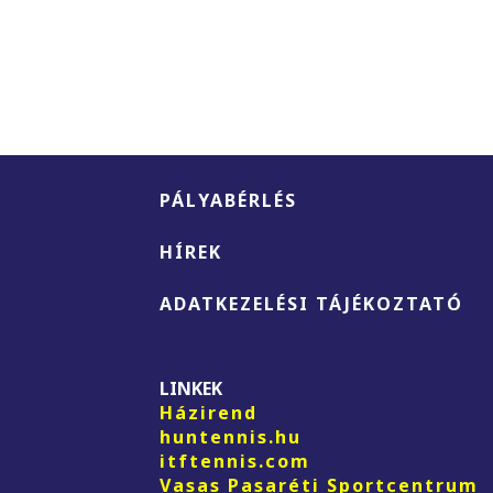
PÁLYABÉRLÉS
HÍREK
ADATKEZELÉSI TÁJÉKOZTATÓ
LINKEK
Házirend
huntennis.hu
itftennis.com
Vasas Pasaréti Sportcentrum