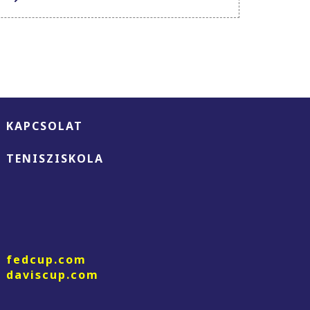
KAPCSOLAT
TENISZISKOLA
fedcup.com
daviscup.com