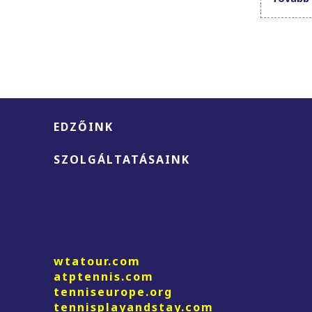
EDZŐINK
SZOLGÁLTATÁSAINK
wtatour.com
atptennis.com
tenniseurope.org
tennisplayandstay.com