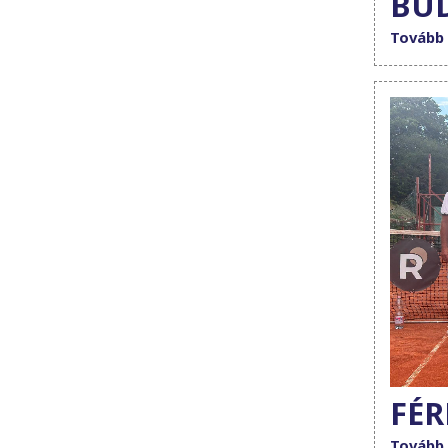
BU
Tovább
FÉR
Tovább