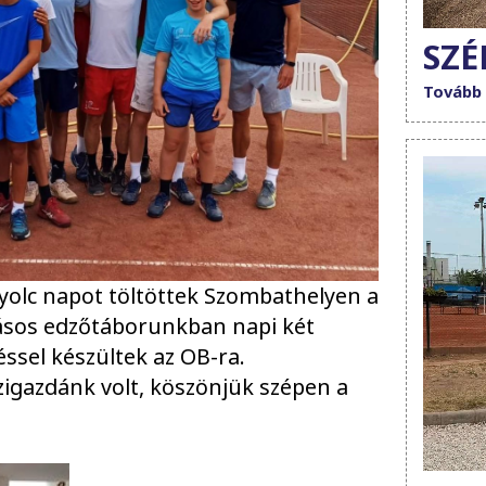
SZÉ
Tovább
yolc napot töltöttek Szombathelyen a
okásos edzőtáborunkban napi két
éssel készültek az OB-ra.
zigazdánk volt, köszönjük szépen a