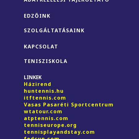
EDZŐINK
SZOLGÁLTATÁSAINK
KAPCSOLAT
TENISZISKOLA
LINKEK
Házirend
huntennis.hu
itftennis.com
Vasas Pasaréti Sportcentrum
wtatour.com
atptennis.com
tenniseurope.org
tennisplayandstay.com
fedcup.com